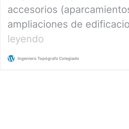
accesorios (aparcamientos
ampliaciones de edificaci
Reformas
leyendo
y
Ampliaciones
en
Ingeniero Topógrafo Colegiado
Suelo
Rústico:
Ley
2/2001
de
Cantabria.
Parte
III