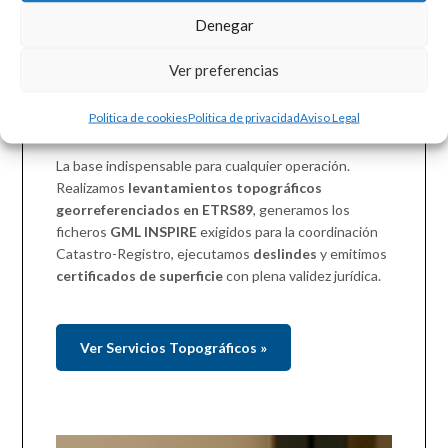
Denegar
EL FUNDAMENTO TÉCNICO
Ver preferencias
Topografía de Precisión
Legal
Politica de cookies
Politica de privacidad
Aviso Legal
La base indispensable para cualquier operación.
Realizamos
levantamientos topográficos
georreferenciados en ETRS89
, generamos los
ficheros
GML INSPIRE
exigidos para la coordinación
Catastro-Registro, ejecutamos
deslindes
y emitimos
certificados de superficie
con plena validez jurídica.
Ver Servicios Topográficos »