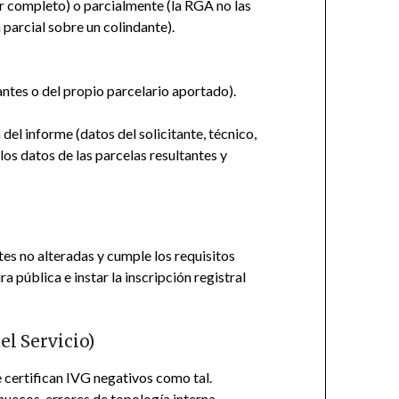
r completo) o parcialmente (la RGA no las
parcial sobre un colindante).
antes o del propio parcelario aportado).
el informe (datos del solicitante, técnico,
os datos de las parcelas resultantes y
es no alteradas y cumple los requisitos
 pública e instar la inscripción registral
el Servicio)
e certifican IVG negativos como tal.
 huecos, errores de topología interna,