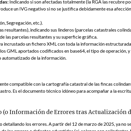
das:
Indicando si son afectadas totalmente (la RGA las recubre po
oduce un IVG negativo si no se justifica debidamente esa afección 
n, Segregación, etc.).
s resultantes), indicando sus linderos (parcelas catastrales colind
e las parcelas resultantes y su superficie gráfica.
a incrustado un fichero XML con toda la información estructurada d
los GML aportados codificados en base64, el tipo de operación, y l
to automatizado de la información.
te compatible con la cartografía catastral de las fincas colindant
astro. Es el documento técnico idóneo para acompañar a la escritura
(o Información de Errores tras Actualización d
 detallando los errores. A partir del 12 de marzo de 2025, ya no s
o de los errores o defectos advertidos (ej. solapes con colindantes,