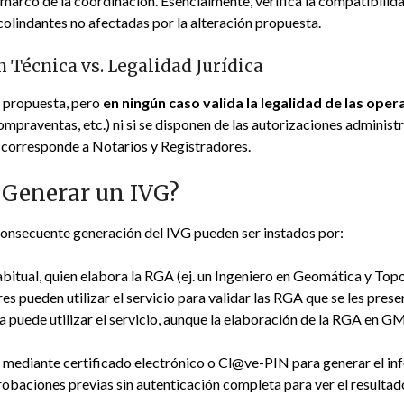
l marco de la coordinación. Esencialmente, verifica la compatibili
 colindantes no afectadas por la alteración propuesta.
 Técnica vs. Legalidad Jurídica
a propuesta, pero
en ningún caso valida la legalidad de las oper
praventas, etc.) ni si se disponen de las autorizaciones administra
al corresponde a Notarios y Registradores.
y Generar un IVG?
a consecuente generación del IVG pueden ser instados por:
abitual, quien elabora la RGA (ej. un Ingeniero en Geomática y Topo
s pueden utilizar el servicio para validar las RGA que se les prese
 puede utilizar el servicio, aunque la elaboración de la RGA en G
io mediante certificado electrónico o Cl@ve-PIN para generar el inf
obaciones previas sin autenticación completa para ver el resultad