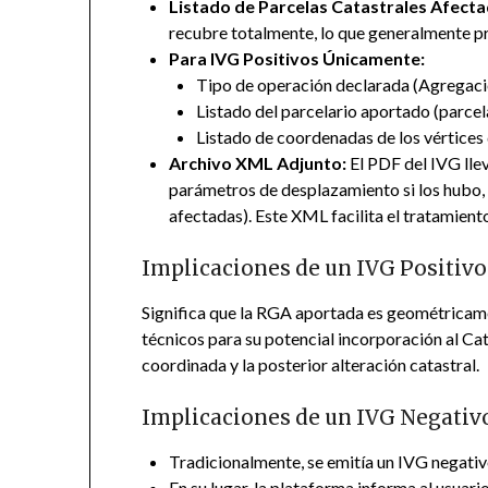
Listado de Parcelas Catastrales Afecta
recubre totalmente, lo que generalmente pr
Para IVG Positivos Únicamente:
Tipo de operación declarada (Agregació
Listado del parcelario aportado (parcela
Listado de coordenadas de los vértices d
Archivo XML Adjunto:
El PDF del IVG llev
parámetros de desplazamiento si los hubo, 
afectadas). Este XML facilita el tratamien
Implicaciones de un IVG Positivo
Significa que la RGA aportada es geométricamen
técnicos para su potencial incorporación al Cat
coordinada y la posterior alteración catastral.
Implicaciones de un IVG Negativo 
Tradicionalmente, se emitía un IVG negativo
En su lugar, la plataforma informa al usuari