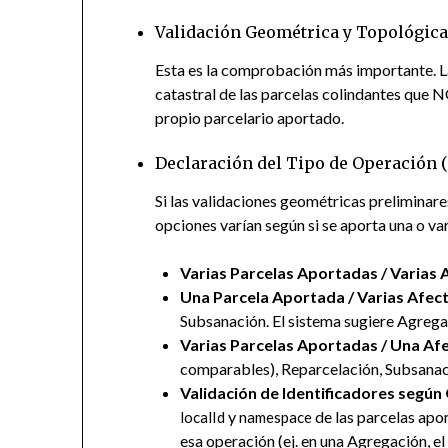
Validación Geométrica y Topológica
Esta es la comprobación más importante. La 
catastral de las parcelas colindantes que N
propio parcelario aportado.
Declaración del Tipo de Operación (
Si las validaciones geométricas preliminares
opciones varían según si se aporta una o var
Varias Parcelas Aportadas / Varias 
Una Parcela Aportada / Varias Afec
Subsanación. El sistema sugiere Agregac
Varias Parcelas Aportadas / Una Af
comparables), Reparcelación, Subsanaci
Validación de Identificadores según
y
de las parcelas apo
localId
namespace
esa operación (ej. en una Agregación, e