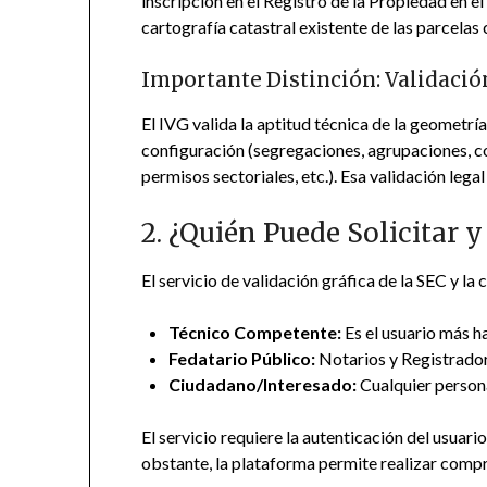
inscripción en el Registro de la Propiedad en e
cartografía catastral existente de las parcelas
Importante Distinción: Validación
El IVG valida la aptitud técnica de la geometrí
configuración (segregaciones, agrupaciones, com
permisos sectoriales, etc.). Esa validación leg
2. ¿Quién Puede Solicitar 
El servicio de validación gráfica de la SEC y l
Técnico Competente:
Es el usuario más h
Fedatario Público:
Notarios y Registradore
Ciudadano/Interesado:
Cualquier persona
El servicio requiere la autenticación del usuar
obstante, la plataforma permite realizar compr