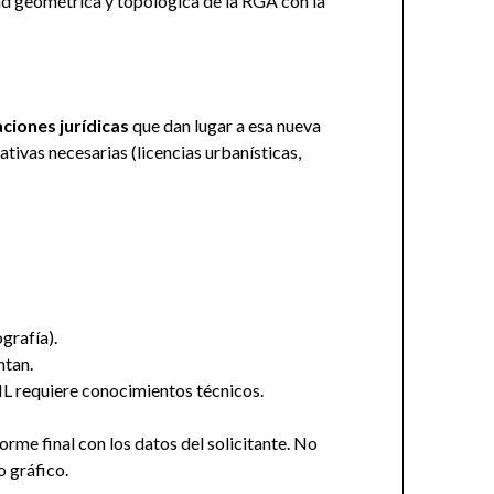
dad geométrica y topológica de la RGA con la
aciones jurídicas
que dan lugar a esa nueva
tivas necesarias (licencias urbanísticas,
grafía).
ntan.
ML requiere conocimientos técnicos.
orme final con los datos del solicitante. No
o gráfico.