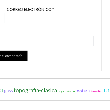
CORREO ELECTRÓNICO
*
ro
c
topografia-clasica
gnss
notaria
tematico
proyecto division