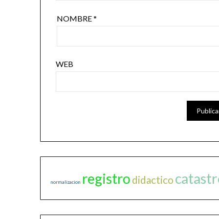
NOMBRE
*
WEB
catast
registro
didactico
normalizacion