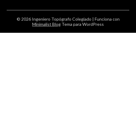
© 2026 Ingeniero Topógrafo Colegiado
| Funciona con
Minimalist Blog
Tema para WordPress