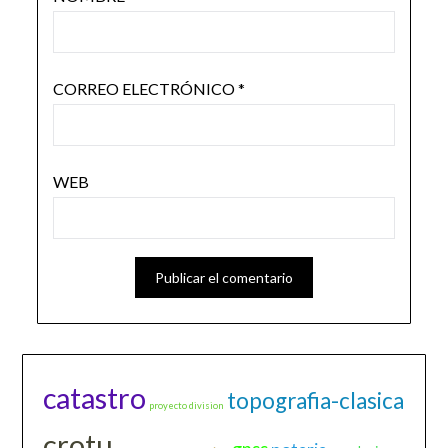
CORREO ELECTRÓNICO
*
WEB
catastro
topografia-clasica
proyecto division
crotu