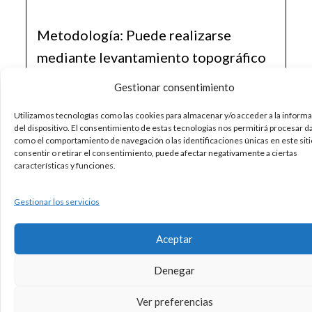
Metodología: Puede realizarse
mediante levantamiento topográfico
o utilizando métodos adecuados al
Gestionar consentimiento
entorno de trabajo.
Utilizamos tecnologías como las cookies para almacenar y/o acceder a la inform
del dispositivo. El consentimiento de estas tecnologías nos permitirá procesar d
como el comportamiento de navegación o las identificaciones únicas en este siti
Sistema de georreferenciación: Se
consentir o retirar el consentimiento, puede afectar negativamente a ciertas
utiliza el sistema geodésico oficial
características y funciones.
ETRS89 (o REGCAN95 en Canarias),
Gestionar los servicios
con la proyección UTM.
Aceptar
Topología de la representación: La
Denegar
RGA debe ser consistente
topológicamente, evitando
Ver preferencias