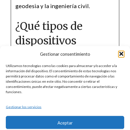
geodesia y la ingeniería civil.
¿Qué tipos de
dispositivos
electrónicos se
Gestionar consentimiento
utilizan?
Utilizamos tecnologías como las cookies para almacenar y/o acceder a la
información del dispositivo. El consentimiento de estas tecnologías nos
permitirá procesar datos como el comportamiento de navegación o las
identificaciones únicas en este sitio. No consentir o retirar el
La MED utiliza diferentes
consentimiento, puede afectar negativamente a ciertas características y
funciones.
dispositivos, clasificados según el
tipo de onda portadora que emplean:
Gestionar los servicios
Telurómetros: Utilizan microondas y
Aceptar