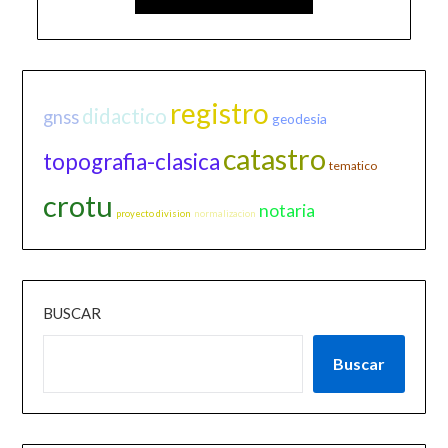
registro
didactico
gnss
geodesia
catastro
topografia-clasica
tematico
crotu
notaria
proyecto division
normalizacion
BUSCAR
Buscar