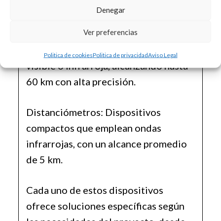
tienen un alcance de hasta 150 km,
Denegar
ideales para proyectos de gran escala.
Ver preferencias
Geodímetros: Usan ondas de luz
Politica de cookies
Politica de privacidad
Aviso Legal
visible o infrarroja, alcanzando hasta
60 km con alta precisión.
Distanciómetros: Dispositivos
compactos que emplean ondas
infrarrojas, con un alcance promedio
de 5 km.
Cada uno de estos dispositivos
ofrece soluciones específicas según