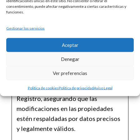
identificaciones únicas en este sitio. No consentir o retirar el
consentimiento, puede afectar negativamente a ciertas características y
funciones.
Coordinan la inscripción de
representaciones gráficas
Gestionar los servicios
alternativas, asegurando que las
Aceptar
alteraciones respeten la realidad
física y catastral.
Denegar
Ver preferencias
Estas funciones facilitan la
coordinación entre Catastro y
Politica de cookies
Politica de privacidad
Aviso Legal
Registro, asegurando que las
modificaciones en las propiedades
estén respaldadas por datos precisos
y legalmente válidos.