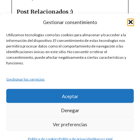
Post Relacionados :)
¿IVGA Negativo? No siempre es culpa del
Gestionar consentimiento
técnico: Mi experiencia con los errores del
Catastro en 2026
Utilizamos tecnologías como las cookies para almacenar y/o acceder a la
Invertir en Cantabria 2026: Guía para comprar
información del dispositivo. El consentimiento de estas tecnologías nos
permitirá procesar datos como el comportamiento de navegación o las
casa o parcela sin sorpresas legales
identificaciones únicas en este sitio. No consentir o retirar el
Seguridad Jurídica y Topografía en 2026: La
consentimiento, puede afectar negativamente a ciertas características y
visión del COIGT tras una década de
funciones.
coordinación.
Servicios de Topografía en Cantabria: Precisión
Gestionar los servicios
y Experiencia a tu Alcance
Topógrafo en Cantabria 2024
¿Quién es el técnico competente para certificar
Aceptar
superficies de fincas en España?
Denegar
Ver preferencias
Deja una respuesta
Politica de cookies
Politica de privacidad
Aviso Legal