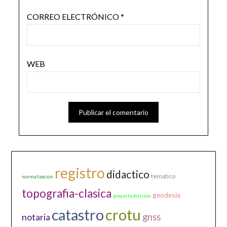
CORREO ELECTRÓNICO
*
WEB
registro
didactico
tematico
normalizacion
topografia-clasica
geodesia
proyecto division
catastro
crotu
gnss
notaria