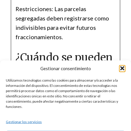
Restricciones: Las parcelas
segregadas deben registrarse como
indivisibles para evitar futuros
fraccionamientos.
¿Cuándo se pueden
solicitar licencias
Gestionar consentimiento
Utilizamos tecnologías como las cookies para almacenar y/o acceder a la
de segregación y
información del dispositivo. El consentimiento de estas tecnologías nos
permitirá procesar datos como el comportamiento de navegación o las
identificaciones únicas en este sitio. No consentir o retirar el
construcción?
consentimiento, puede afectar negativamente a ciertas características y
funciones.
La licencia de segregación puede
Gestionar los servicios
tramitarse antes de solicitar la