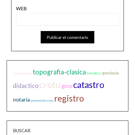
WEB
topografia-clasica
geodesia
tematico
normalizacion
crotu
catastro
didactico
gnss
registro
notaria
proyecto division
BUSCAR